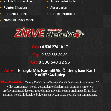
2.El Ve Sıfır Başlıklar
Arızalı Dedektörler
Pointer Cihazları
Aksesuarlar
Rdr Dedektörleri
Hira Dedektörleri
Mars MD Dedektörleri
Cep
: 0 536 274 10 17
Cep
: 0 530 566 89 80
Cep
:0 530 543 32 56
Adres
: Karagöz Mh. Karanfil Sk. Önder iş hanı Kat:1
No:107 Gaziantep
| Gümüş Dedektör ve Türkiye Geneli Dedektör Satış Merkezi
20
Zirve Dedektör
yıllık tecrübemizle; yeraltı görüntüleme cihazları, alan tarama sistemleri ve
profesyonel metal dedektör modellerinde güvenilir çözüm ortağınızız. En iyi fiyat
garantisi ve teknik destekle, bölgenize en uygun cihazı seçmek için yanınızdayız.