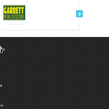
er
nel