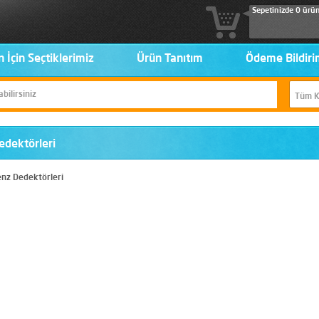
Sepetinizde 0 ürü
n İçin Seçtiklerimiz
Ürün Tanıtım
Ödeme Bildiri
edektörleri
enz Dedektörleri