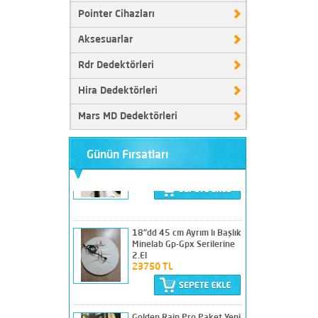
Görüntüleme Cihazı 2.El
Pointer Cihazları
67500 TL
Aksesuarlar
Rdr Dedektörleri
Nokta Score 3 Temiz
Hira Dedektörleri
Sorunsuz Sıkıntısız
19750 TL
Mars MD Dedektörleri
Günün Fırsatları
18"dd 45 cm Ayrım lı Başlık
Minelab Gp-Gpx Serilerine
2.El
23750 TL
Golden Rain Pro Paket Yeni
Sürüm
28500 TL