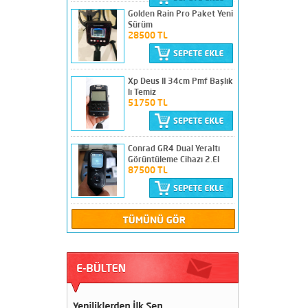
Golden Rain Pro Paket Yeni
Sürüm
PROTON ELİC RB-I M-4 Sıfır
28500 TL
Ayarında
260000 TL
Xp Deus II 34cm Pmf Başlık
lı Temiz
51750 TL
Deep 3D Max Alan
Tarama+Yeraltı
Görüntüleme Cihazı 2.El
38500 TL
Conrad GR4 Dual Yeraltı
Görüntüleme Cihazı 2.El
87500 TL
Adrenalin Z18 Yeraltı
Görüntüleme Cihazı 2.El
67500 TL
Nokta Score 3 Temiz
Sorunsuz Sıkıntısız
19750 TL