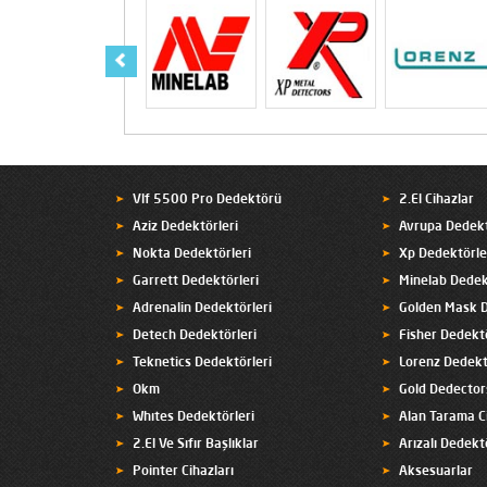
Vlf 5500 Pro Dedektörü
2.El Cihazlar
Aziz Dedektörleri
Avrupa Dedekt
Nokta Dedektörleri
Xp Dedektörle
Garrett Dedektörleri
Minelab Dedek
Adrenalin Dedektörleri
Golden Mask D
Detech Dedektörleri
Fisher Dedektö
Teknetics Dedektörleri
Lorenz Dedekt
Okm
Gold Dedector
Whıtes Dedektörleri
Alan Tarama Ci
2.El Ve Sıfır Başlıklar
Arızalı Dedekt
Pointer Cihazları
Aksesuarlar