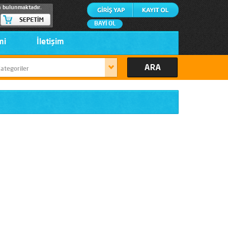
n bulunmaktadır.
BAYİ OL
mi
İletişim