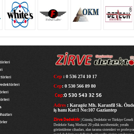
örleri
ri
Cep
: 0 536 274 10 17
törleri
edektörleri
Cep
: 0 530 566 89 80
rleri
Cep
:0 530 543 32 56
örleri
Adres
: Karagöz Mh. Karanfil Sk. Önd
s
iş hanı Kat:1 No:107 Gaziantep
hazları
| Gümüş Dedektör ve Türkiye Geneli
Zirve Dedektör
örler
Dedektör Satış Merkezi
20 yıllık tecrübemizle; yeraltı
görüntüleme cihazları, alan tarama sistemleri ve profesyo