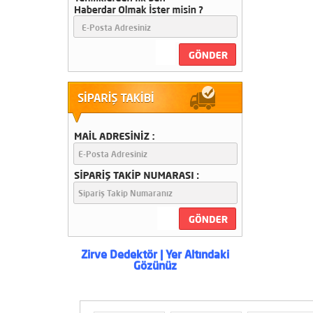
18"dd 45 cm Ayrım lı Başlık
Minelab Gp-Gpx Serilerine
2.El
23750 TL
Golden Rain Pro Paket Yeni
Sürüm
28500 TL
Zirve Dedektör | Yer Altındaki
Gözünüz